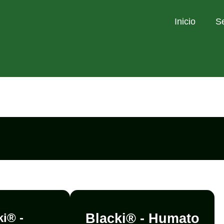
Inicio
S
ki® -
Blacki® - Humato